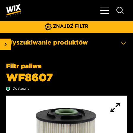
Pokaż/ukryj 
ZNAJDŹ FILTR
Wyszukiwanie produktów
Filtr paliwa
WF8607
Dostępny