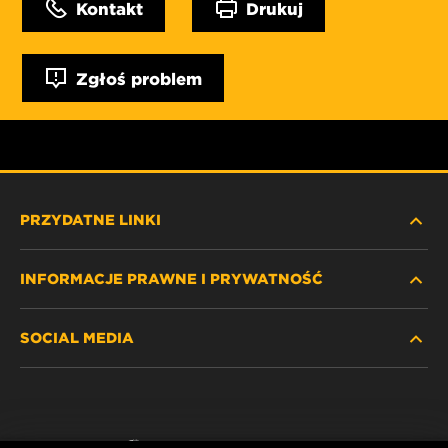
Kontakt
Drukuj
Zgłoś problem
PRZYDATNE LINKI
INFORMACJE PRAWNE I PRYWATNOŚĆ
ZNAJDŹ FILTR
SOCIAL MEDIA
GDZIE KUPIĆ
POLITYKA PRYWATNOŚCI
WIX INSTITUTE
NOTA PRAWNA
Facebook