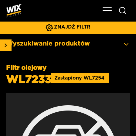
Pokaż/ukryj 
ZNAJDŹ FILTR
Wyszukiwanie produktów
Filtr olejowy
WL7233
Zastąpiony
WL7254