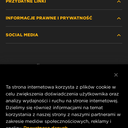
PRZYDATNE LINKI
INFORMACJE PRAWNE I PRYWATNOŚĆ
ZNAJDŹ FILTR
SOCIAL MEDIA
GDZIE KUPIĆ
POLITYKA PRYWATNOŚCI
WIX INSTITUTE
NOTA PRAWNA
Facebook
KONTAKT
IMPRINT
YouTube
Ta strona internetowa korzysta z plików cookie w
celu zwiększenia doświadczenia użytkownika oraz
analizy wydajności i ruchu na stronie internetowej.
MANN+HUMMEL FT Poland
Dzielimy się również informacjami na temat
ul. Wrocławska 145,
korzystania z naszej strony z naszymi partnerami w
63-800 GOSTYŃ, POLAND
zakresie mediów społecznościowych, reklamy i
Tel. +48 65 572 89 00