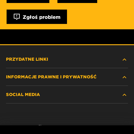
Zgłoś problem
PRZYDATNE LINKI
INFORMACJE PRAWNE I PRYWATNOŚĆ
ZNAJDŹ FILTR
SOCIAL MEDIA
GDZIE KUPIĆ
POLITYKA PRYWATNOŚCI
WIX INSTITUTE
NOTA PRAWNA
Facebook
KONTAKT
IMPRINT