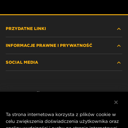
PRZYDATNE LINKI
INFORMACJE PRAWNE I PRYWATNOŚĆ
ZNAJDŹ FILTR
SOCIAL MEDIA
GDZIE KUPIĆ
POLITYKA PRYWATNOŚCI
WIX INSTITUTE
NOTA PRAWNA
Facebook
KONTAKT
IMPRINT
YouTube
Ta strona internetowa korzysta z plików cookie w
celu zwiększenia doświadczenia użytkownika oraz