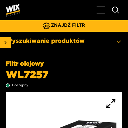
Pokaż/ukryj 
ZNAJDŹ FILTR
Wyszukiwanie produktów
Filtr olejowy
WL7257
Dostępny