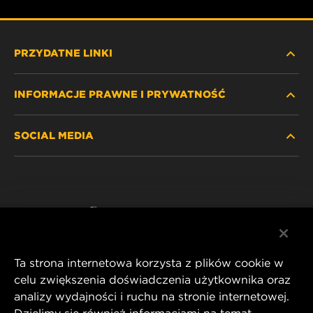
PRZYDATNE LINKI
INFORMACJE PRAWNE I PRYWATNOŚĆ
ZNAJDŹ FILTR
SOCIAL MEDIA
GDZIE KUPIĆ
POLITYKA PRYWATNOŚCI
WIX INSTITUTE
NOTA PRAWNA
Facebook
KONTAKT
IMPRINT
YouTube
Ta strona internetowa korzysta z plików cookie w
celu zwiększenia doświadczenia użytkownika oraz
analizy wydajności i ruchu na stronie internetowej.
MANN+HUMMEL FT Poland