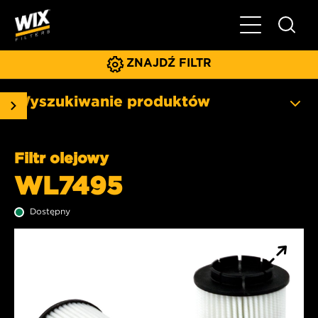
Pokaż/ukryj 
ZNAJDŹ FILTR
Wyszukiwanie produktów
Filtr olejowy
WL7495
Dostępny