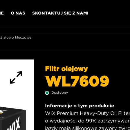
IE
O NAS
SKONTAKTUJ SIĘ Z NAMI
 słowo kluczowe
Filtr olejowy
WL7609
Dostępny
Informacje o tym produkcie
WIX Premium Heavy-Duty Oil Filte
o wydajności do 99% zatrzymywania
jazdy mają silikonowe zawory zwr