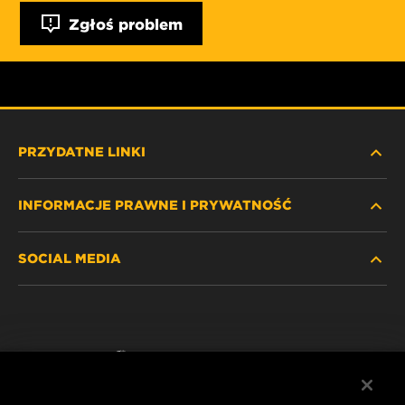
Zgłoś problem
PRZYDATNE LINKI
INFORMACJE PRAWNE I PRYWATNOŚĆ
ZNAJDŹ FILTR
SOCIAL MEDIA
GDZIE KUPIĆ
POLITYKA PRYWATNOŚCI
WIX INSTITUTE
NOTA PRAWNA
Facebook
KONTAKT
IMPRINT
YouTube