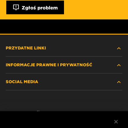
Zgłoś problem
PRZYDATNE LINKI
INFORMACJE PRAWNE I PRYWATNOŚĆ
ZNAJDŹ FILTR
SOCIAL MEDIA
GDZIE KUPIĆ
POLITYKA PRYWATNOŚCI
WIX INSTITUTE
NOTA PRAWNA
Facebook
KONTAKT
IMPRINT
YouTube