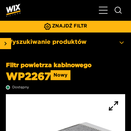
Pokaż/ukryj 
ZNAJDŹ FILTR
Wyszukiwanie produktów
Filtr powietrza kabinowego
WP2267
Nowy
Dostępny