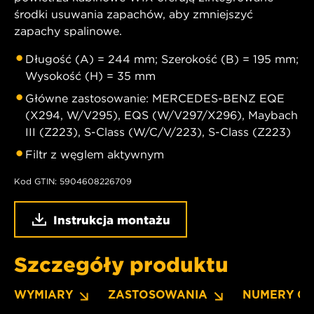
środki usuwania zapachów, aby zmniejszyć
zapachy spalinowe.
Długość (A) = 244 mm; Szerokość (B) = 195 mm;
Wysokość (H) = 35 mm
Główne zastosowanie: MERCEDES-BENZ EQE
(X294, W/V295), EQS (W/V297/X296), Maybach
III (Z223), S-Class (W/C/V/223), S-Class (Z223)
Filtr z węglem aktywnym
Kod GTIN: 5904608226709
Instrukcja montażu
Szczegóły produktu
WYMIARY
ZASTOSOWANIA
NUMERY O