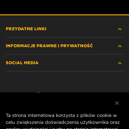
PRZYDATNE LINKI
INFORMACJE PRAWNE I PRYWATNOŚĆ
ZNAJDŹ FILTR
SOCIAL MEDIA
GDZIE KUPIĆ
POLITYKA PRYWATNOŚCI
WIX INSTITUTE
NOTA PRAWNA
Facebook
KONTAKT
IMPRINT
YouTube
Ta strona internetowa korzysta z plików cookie w
celu zwiększenia doświadczenia użytkownika oraz