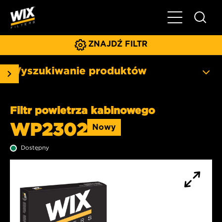
Pokaż/ukryj 
ZNAJDŹ FILTR
Wyszukiwanie produktów
Filtr powietrza kabinowego
WP2302
Nowy
Dostępny