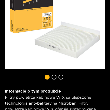
Informacje o tym produkcie
Filtry powietrza kabinowe WIX są ulepszone
technologią antybakteryjną Microban. Filtry
powietrza kabinowe WIX oferują zintegrowane