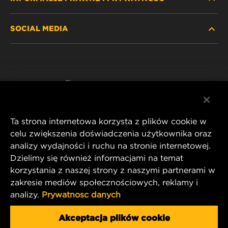
ZNAJDŹ FILTR
SOCIAL MEDIA
GDZIE KUPIĆ
POLITYKA PRYWATNOŚCI
WIX INSTITUTE
NOTA PRAWNA
Facebook
KONTAKT
IMPRINT
YouTube
Ta strona internetowa korzysta z plików cookie w
celu zwiększenia doświadczenia użytkownika oraz
analizy wydajności i ruchu na stronie internetowej.
MANN+HUMMEL FT Poland
Dzielimy się również informacjami na temat
ul. Wrocławska 145,
korzystania z naszej strony z naszymi partnerami w
63-800 GOSTYŃ, POLAND
zakresie mediów społecznościowych, reklamy i
Tel. +48 65 572 89 00
analizy.
Prywatnosc danych
E-mail:
info@mann-hummel.com
CAREER
Akceptacja plików cookie
MANN+HUMMEL GROUP