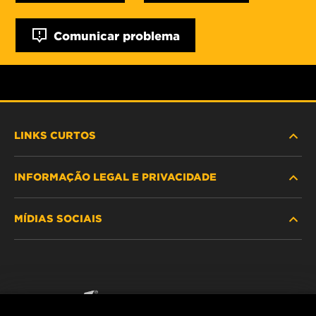
Comunicar problema
LINKS CURTOS
INFORMAÇÃO LEGAL E PRIVACIDADE
PROCURE O FILTRO
MÍDIAS SOCIAIS
ONDE COMPRAR
POLÍTICA DE PRIVACIDADE DE DADOS
WIX INSTITUTE
AVISO LEGAL
Facebook
CONTACTE NOS
IMPRESSUM
YouTube