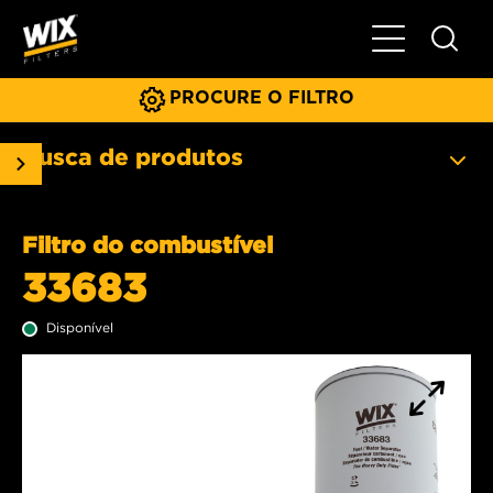
Menu principa
PROCURE O FILTRO
Busca de produtos
Filtro do combustível
33683
Disponível