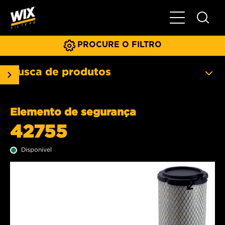
Menu principa
PROCURE O FILTRO
Busca de produtos
Elemento de segurança
42755
Disponível