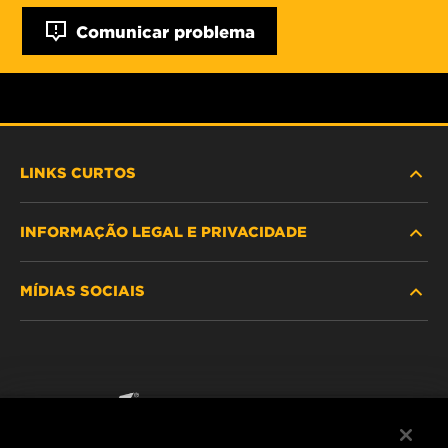
Comunicar problema
LINKS CURTOS
INFORMAÇÃO LEGAL E PRIVACIDADE
PROCURE O FILTRO
MÍDIAS SOCIAIS
ONDE COMPRAR
POLÍTICA DE PRIVACIDADE DE DADOS
WIX INSTITUTE
AVISO LEGAL
Facebook
CONTACTE NOS
IMPRESSUM
YouTube