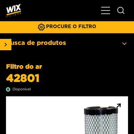
Menu principa
PROCURE O FILTRO
Busca de produtos
Filtro do ar
42801
Disponível