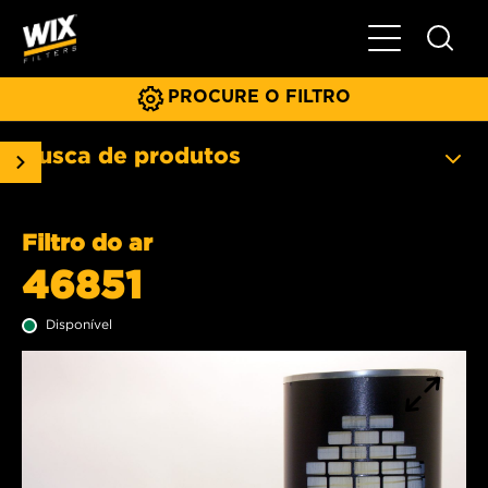
Menu principa
PROCURE O FILTRO
Busca de produtos
Filtro do ar
46851
Disponível