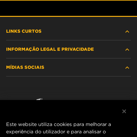
LINKS CURTOS
INFORMAÇÃO LEGAL E PRIVACIDADE
PROCURE O FILTRO
MÍDIAS SOCIAIS
ONDE COMPRAR
POLÍTICA DE PRIVACIDADE DE DADOS
WIX INSTITUTE
AVISO LEGAL
Facebook
CONTACTE NOS
IMPRESSUM
YouTube
Este website utiliza cookies para melhorar a
experiência do utilizador e para analisar o