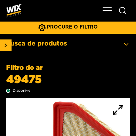
Menu principa
PROCURE O FILTRO
Busca de produtos
Filtro do ar
49475
Disponível