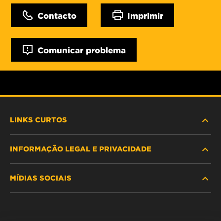
Contacto
Imprimir
Comunicar problema
LINKS CURTOS
INFORMAÇÃO LEGAL E PRIVACIDADE
PROCURE O FILTRO
MÍDIAS SOCIAIS
ONDE COMPRAR
POLÍTICA DE PRIVACIDADE DE DADOS
WIX INSTITUTE
AVISO LEGAL
Facebook