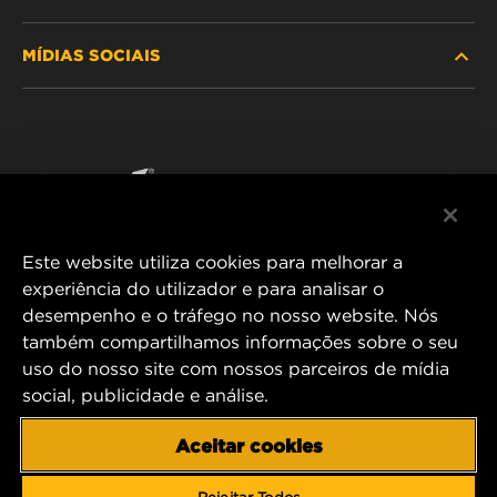
PROCURE O FILTRO
MÍDIAS SOCIAIS
ONDE COMPRAR
POLÍTICA DE PRIVACIDADE DE DADOS
WIX INSTITUTE
AVISO LEGAL
Facebook
CONTACTE NOS
IMPRESSUM
YouTube
Este website utiliza cookies para melhorar a
experiência do utilizador e para analisar o
desempenho e o tráfego no nosso website. Nós
MANN+HUMMEL FT Poland
também compartilhamos informações sobre o seu
ul. Wrocławska 145,
uso do nosso site com nossos parceiros de mídia
63-800 GOSTYŃ, POLAND
social, publicidade e análise.
Tel. +48 65 572 89 00
E-mail:
info@mann-hummel.com
Aceitar cookies
CAREER
MANN+HUMMEL GROUP