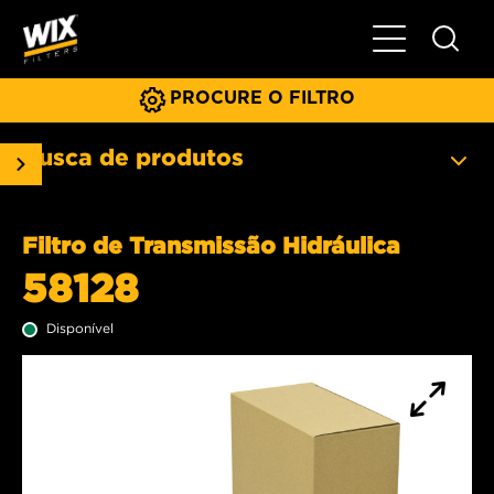
Menu principa
PROCURE O FILTRO
Busca de produtos
Filtro de Transmissão Hidráulica
58128
Disponível