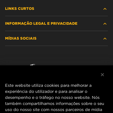
LINKS CURTOS
INFORMAÇÃO LEGAL E PRIVACIDADE
PROCURE O FILTRO
MÍDIAS SOCIAIS
ONDE COMPRAR
POLÍTICA DE PRIVACIDADE DE DADOS
WIX INSTITUTE
AVISO LEGAL
Facebook
CONTACTE NOS
IMPRESSUM
YouTube
Este website utiliza cookies para melhorar a
experiência do utilizador e para analisar o
desempenho e o tráfego no nosso website. Nós
MANN+HUMMEL FT Poland
também compartilhamos informações sobre o seu
ul. Wrocławska 145,
uso do nosso site com nossos parceiros de mídia
63-800 GOSTYŃ, POLAND