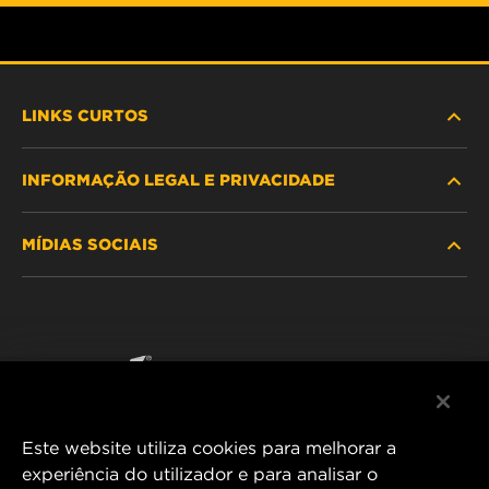
LINKS CURTOS
INFORMAÇÃO LEGAL E PRIVACIDADE
PROCURE O FILTRO
MÍDIAS SOCIAIS
ONDE COMPRAR
POLÍTICA DE PRIVACIDADE DE DADOS
WIX INSTITUTE
AVISO LEGAL
Facebook
CONTACTE NOS
IMPRESSUM
YouTube
Este website utiliza cookies para melhorar a
experiência do utilizador e para analisar o