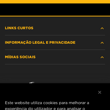
LINKS CURTOS
INFORMAÇÃO LEGAL E PRIVACIDADE
PROCURE O FILTRO
MÍDIAS SOCIAIS
ONDE COMPRAR
POLÍTICA DE PRIVACIDADE DE DADOS
WIX INSTITUTE
AVISO LEGAL
Facebook
CONTACTE NOS
IMPRESSUM
YouTube
Este website utiliza cookies para melhorar a
experiência do utilizador e para analisar o