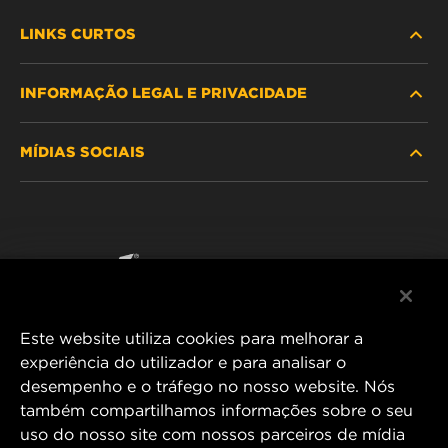
LINKS CURTOS
INFORMAÇÃO LEGAL E PRIVACIDADE
PROCURE O FILTRO
MÍDIAS SOCIAIS
ONDE COMPRAR
POLÍTICA DE PRIVACIDADE DE DADOS
WIX INSTITUTE
AVISO LEGAL
Facebook
CONTACTE NOS
IMPRESSUM
YouTube
Este website utiliza cookies para melhorar a
experiência do utilizador e para analisar o
desempenho e o tráfego no nosso website. Nós
MANN+HUMMEL FT Poland
também compartilhamos informações sobre o seu
ul. Wrocławska 145,
uso do nosso site com nossos parceiros de mídia
63-800 GOSTYŃ, POLAND