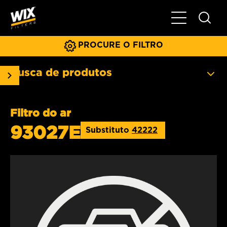
Menu principa
PROCURE O FILTRO
Busca de produtos
Filtro do ar
93027E
Substituto
42222