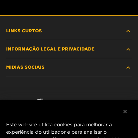
LINKS CURTOS
INFORMAÇÃO LEGAL E PRIVACIDADE
PROCURE O FILTRO
MÍDIAS SOCIAIS
ONDE COMPRAR
POLÍTICA DE PRIVACIDADE DE DADOS
WIX INSTITUTE
AVISO LEGAL
Facebook
CONTACTE NOS
IMPRESSUM
YouTube
Este website utiliza cookies para melhorar a
experiência do utilizador e para analisar o