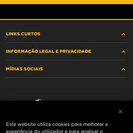
LINKS CURTOS
INFORMAÇÃO LEGAL E PRIVACIDADE
PROCURE O FILTRO
MÍDIAS SOCIAIS
ONDE COMPRAR
POLÍTICA DE PRIVACIDADE DE DADOS
WIX INSTITUTE
AVISO LEGAL
Facebook
CONTACTE NOS
IMPRESSUM
YouTube
Este website utiliza cookies para melhorar a
experiência do utilizador e para analisar o