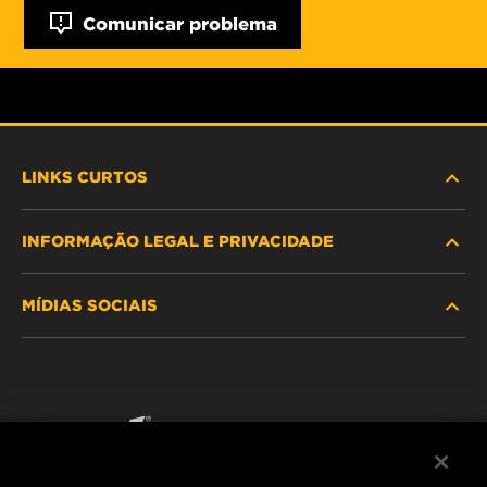
Comunicar problema
LINKS CURTOS
INFORMAÇÃO LEGAL E PRIVACIDADE
PROCURE O FILTRO
MÍDIAS SOCIAIS
ONDE COMPRAR
POLÍTICA DE PRIVACIDADE DE DADOS
WIX INSTITUTE
AVISO LEGAL
Facebook
CONTACTE NOS
IMPRESSUM
YouTube