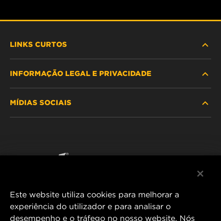
LINKS CURTOS
INFORMAÇÃO LEGAL E PRIVACIDADE
PROCURE O FILTRO
MÍDIAS SOCIAIS
ONDE COMPRAR
POLÍTICA DE PRIVACIDADE DE DADOS
WIX INSTITUTE
AVISO LEGAL
Facebook
CONTACTE NOS
IMPRESSUM
YouTube
Este website utiliza cookies para melhorar a
experiência do utilizador e para analisar o
desempenho e o tráfego no nosso website. Nós
MANN+HUMMEL FT Poland