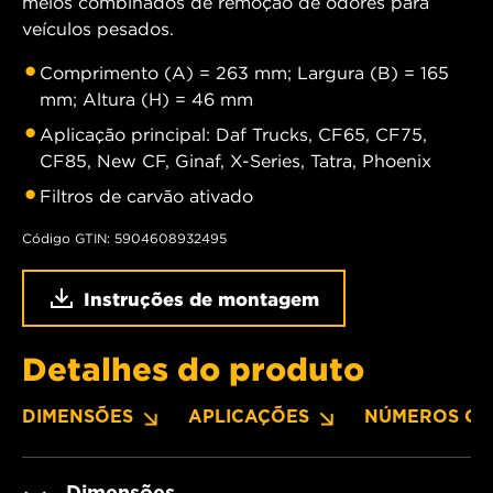
meios combinados de remoção de odores para
veículos pesados.
Comprimento (A) = 263 mm; Largura (B) = 165
mm; Altura (H) = 46 mm
Aplicação principal: Daf Trucks, CF65, CF75,
CF85, New CF, Ginaf, X-Series, Tatra, Phoenix
Filtros de carvão ativado
Código GTIN: 5904608932495
Instruções de montagem
Detalhes do produto
DIMENSÕES
APLICAÇÕES
NÚMEROS OE
Dimensões