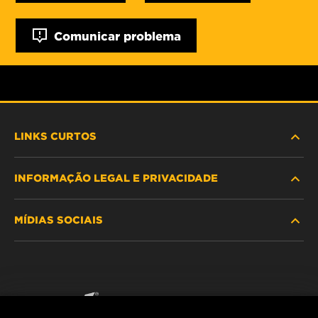
Comunicar problema
LINKS CURTOS
INFORMAÇÃO LEGAL E PRIVACIDADE
PROCURE O FILTRO
MÍDIAS SOCIAIS
ONDE COMPRAR
POLÍTICA DE PRIVACIDADE DE DADOS
WIX INSTITUTE
AVISO LEGAL
Facebook
CONTACTE NOS
IMPRESSUM
YouTube