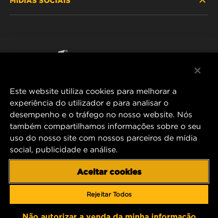
ONDE COMPRAR
POLÍTICA DE PRIVACIDADE DE DADOS
WIX INSTITUTE
AVISO LEGAL
Facebook
CONTACTE NOS
IMPRESSUM
YouTube
Este website utiliza cookies para melhorar a
experiência do utilizador e para analisar o
desempenho e o tráfego no nosso website. Nós
MANN+HUMMEL FT Poland
também compartilhamos informações sobre o seu
ul. Wrocławska 145,
uso do nosso site com nossos parceiros de mídia
63-800 GOSTYŃ, POLAND
social, publicidade e análise.
Tel. +48 65 572 89 00
E-mail:
info@mann-hummel.com
Aceitar cookies
CAREER
MANN+HUMMEL GROUP
Rejeitar Todos
Não autorizar a venda da minha informação