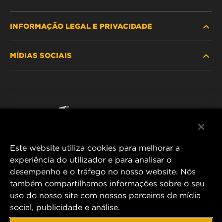
INFORMAÇÃO LEGAL E PRIVACIDADE
PROCURE O FILTRO
MÍDIAS SOCIAIS
ONDE COMPRAR
POLÍTICA DE PRIVACIDADE DE DADOS
WIX INSTITUTE
AVISO LEGAL
Facebook
CONTACTE NOS
IMPRESSUM
YouTube
Este website utiliza cookies para melhorar a
experiência do utilizador e para analisar o
desempenho e o tráfego no nosso website. Nós
MANN+HUMMEL FT Poland
também compartilhamos informações sobre o seu
ul. Wrocławska 145,
uso do nosso site com nossos parceiros de mídia
63-800 GOSTYŃ, POLAND
social, publicidade e análise.
Tel. +48 65 572 89 00
E-mail:
info@mann-hummel.com