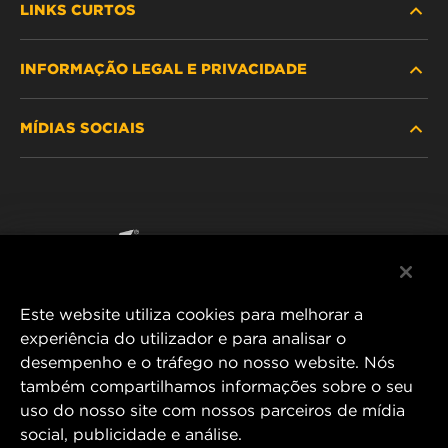
LINKS CURTOS
INFORMAÇÃO LEGAL E PRIVACIDADE
PROCURE O FILTRO
MÍDIAS SOCIAIS
ONDE COMPRAR
POLÍTICA DE PRIVACIDADE DE DADOS
WIX INSTITUTE
AVISO LEGAL
Facebook
CONTACTE NOS
IMPRESSUM
YouTube
Este website utiliza cookies para melhorar a
experiência do utilizador e para analisar o
desempenho e o tráfego no nosso website. Nós
MANN+HUMMEL FT Poland
também compartilhamos informações sobre o seu
ul. Wrocławska 145,
uso do nosso site com nossos parceiros de mídia
63-800 GOSTYŃ, POLAND
social, publicidade e análise.
Tel. +48 65 572 89 00