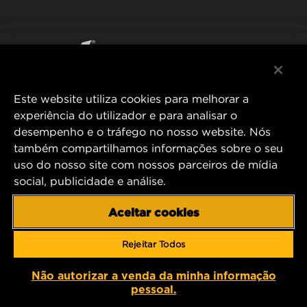
WIX INSTITUTE
AVISO LEGAL
Facebook
CONTACTE NOS
IMPRESSUM
YouTube
Este website utiliza cookies para melhorar a
experiência do utilizador e para analisar o
desempenho e o tráfego no nosso website. Nós
MANN+HUMMEL FT Poland
também compartilhamos informações sobre o seu
ul. Wrocławska 145,
uso do nosso site com nossos parceiros de mídia
63-800 GOSTYŃ, POLAND
social, publicidade e análise.
Tel. +48 65 572 89 00
E-mail:
info@mann-hummel.com
Aceitar cookies
CAREER
MANN+HUMMEL GROUP
Rejeitar Todos
Não autorizar a venda da minha informação
Copyright 2025 MANN+HUMMEL. All rights reserved.
pessoal.