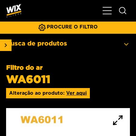
Menu principa
PROCURE O FILTRO
Busca de produtos
Filtro do ar
WA6011
Alteração ao produto:
Ver aqui