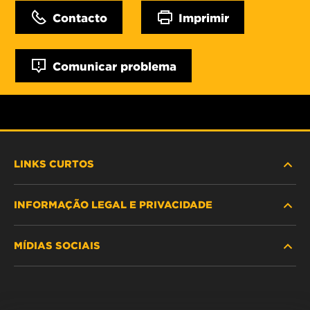
Contacto
Imprimir
Comunicar problema
LINKS CURTOS
INFORMAÇÃO LEGAL E PRIVACIDADE
PROCURE O FILTRO
MÍDIAS SOCIAIS
ONDE COMPRAR
POLÍTICA DE PRIVACIDADE DE DADOS
WIX INSTITUTE
AVISO LEGAL
Facebook