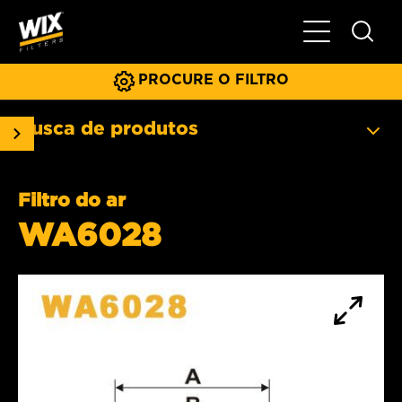
Menu principa
PROCURE O FILTRO
Busca de produtos
Filtro do ar
WA6028