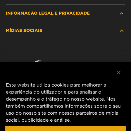
INFORMAÇÃO LEGAL E PRIVACIDADE
PROCURE O FILTRO
MÍDIAS SOCIAIS
ONDE COMPRAR
POLÍTICA DE PRIVACIDADE DE DADOS
WIX INSTITUTE
AVISO LEGAL
Facebook
CONTACTE NOS
IMPRESSUM
YouTube
Este website utiliza cookies para melhorar a
experiência do utilizador e para analisar o
desempenho e o tráfego no nosso website. Nós
MANN+HUMMEL FT Poland
também compartilhamos informações sobre o seu
ul. Wrocławska 145,
uso do nosso site com nossos parceiros de mídia
63-800 GOSTYŃ, POLAND
social, publicidade e análise.
Tel. +48 65 572 89 00
E-mail:
info@mann-hummel.com