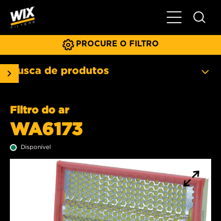
Menu principa
PROCURE O FILTRO
Busca de produtos
Filtro do ar
WA6173
Disponível