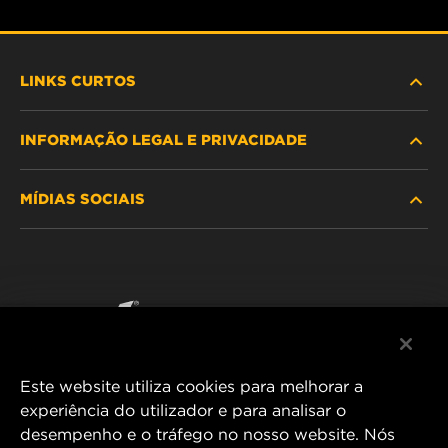
LINKS CURTOS
INFORMAÇÃO LEGAL E PRIVACIDADE
PROCURE O FILTRO
MÍDIAS SOCIAIS
ONDE COMPRAR
POLÍTICA DE PRIVACIDADE DE DADOS
WIX INSTITUTE
AVISO LEGAL
Facebook
CONTACTE NOS
IMPRESSUM
YouTube
Este website utiliza cookies para melhorar a
experiência do utilizador e para analisar o
desempenho e o tráfego no nosso website. Nós
MANN+HUMMEL FT Poland