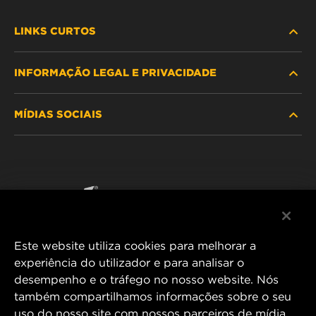
LINKS CURTOS
INFORMAÇÃO LEGAL E PRIVACIDADE
PROCURE O FILTRO
MÍDIAS SOCIAIS
ONDE COMPRAR
POLÍTICA DE PRIVACIDADE DE DADOS
WIX INSTITUTE
AVISO LEGAL
Facebook
CONTACTE NOS
IMPRESSUM
YouTube
Este website utiliza cookies para melhorar a
experiência do utilizador e para analisar o
desempenho e o tráfego no nosso website. Nós
MANN+HUMMEL FT Poland
também compartilhamos informações sobre o seu
ul. Wrocławska 145,
uso do nosso site com nossos parceiros de mídia
63-800 GOSTYŃ, POLAND