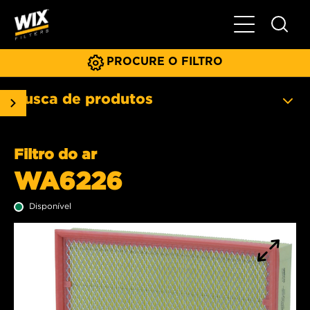
Menu principa
PROCURE O FILTRO
Busca de produtos
Filtro do ar
WA6226
Disponível