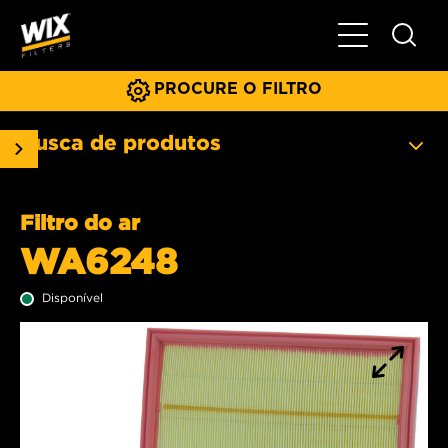
Menu principa
PROCURE O FILTRO
Busca de produtos
Filtro do ar
WA6248
Disponível