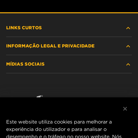
LINKS CURTOS
INFORMAÇÃO LEGAL E PRIVACIDADE
PROCURE O FILTRO
MÍDIAS SOCIAIS
ONDE COMPRAR
POLÍTICA DE PRIVACIDADE DE DADOS
WIX INSTITUTE
AVISO LEGAL
Facebook
CONTACTE NOS
IMPRESSUM
YouTube
Este website utiliza cookies para melhorar a
experiência do utilizador e para analisar o
desempenho e o tráfego no nosso website. Nós
MANN+HUMMEL FT Poland