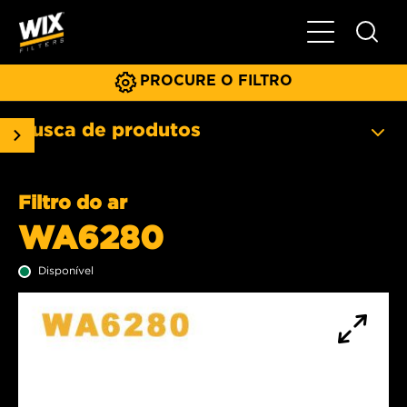
Menu principa
PROCURE O FILTRO
Busca de produtos
Filtro do ar
WA6280
Disponível