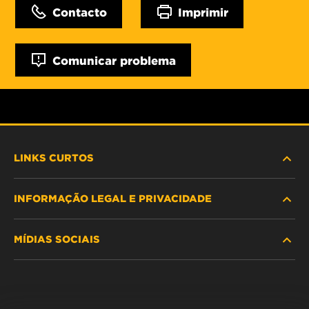
Contacto
Imprimir
Comunicar problema
LINKS CURTOS
INFORMAÇÃO LEGAL E PRIVACIDADE
PROCURE O FILTRO
MÍDIAS SOCIAIS
ONDE COMPRAR
POLÍTICA DE PRIVACIDADE DE DADOS
WIX INSTITUTE
AVISO LEGAL
Facebook