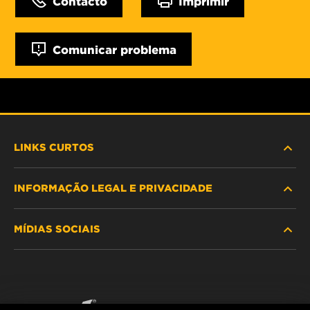
Contacto
Imprimir
Comunicar problema
LINKS CURTOS
INFORMAÇÃO LEGAL E PRIVACIDADE
PROCURE O FILTRO
MÍDIAS SOCIAIS
ONDE COMPRAR
POLÍTICA DE PRIVACIDADE DE DADOS
WIX INSTITUTE
AVISO LEGAL
Facebook
CONTACTE NOS