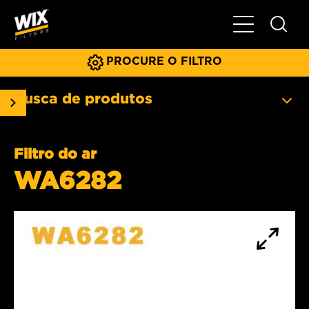
Menu principa
PROCURE O FILTRO
Busca de produtos
Filtro do ar
WA6282