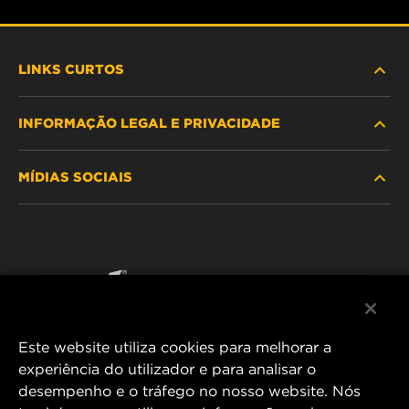
LINKS CURTOS
INFORMAÇÃO LEGAL E PRIVACIDADE
PROCURE O FILTRO
MÍDIAS SOCIAIS
ONDE COMPRAR
POLÍTICA DE PRIVACIDADE DE DADOS
WIX INSTITUTE
AVISO LEGAL
Facebook
CONTACTE NOS
IMPRESSUM
YouTube
Este website utiliza cookies para melhorar a
experiência do utilizador e para analisar o
desempenho e o tráfego no nosso website. Nós
MANN+HUMMEL FT Poland