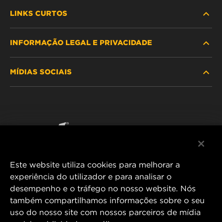
LINKS CURTOS
INFORMAÇÃO LEGAL E PRIVACIDADE
PROCURE O FILTRO
MÍDIAS SOCIAIS
ONDE COMPRAR
POLÍTICA DE PRIVACIDADE DE DADOS
WIX INSTITUTE
AVISO LEGAL
Facebook
CONTACTE NOS
IMPRESSUM
YouTube
Este website utiliza cookies para melhorar a
experiência do utilizador e para analisar o
desempenho e o tráfego no nosso website. Nós
MANN+HUMMEL FT Poland
também compartilhamos informações sobre o seu
ul. Wrocławska 145,
uso do nosso site com nossos parceiros de mídia
63-800 GOSTYŃ, POLAND