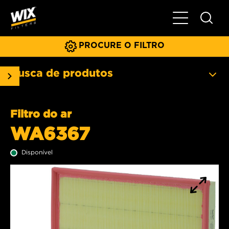
Menu principa
PROCURE O FILTRO
Busca de produtos
Filtro do ar
WA6367
Disponível