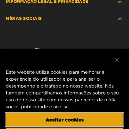
INFORMAÇÃO LEGAL E PRIVACIDADE
PROCURE O FILTRO
MÍDIAS SOCIAIS
ONDE COMPRAR
POLÍTICA DE PRIVACIDADE DE DADOS
WIX INSTITUTE
AVISO LEGAL
Facebook
CONTACTE NOS
IMPRESSUM
YouTube
Este website utiliza cookies para melhorar a
experiência do utilizador e para analisar o
desempenho e o tráfego no nosso website. Nós
MANN+HUMMEL FT Poland
também compartilhamos informações sobre o seu
ul. Wrocławska 145,
uso do nosso site com nossos parceiros de mídia
63-800 GOSTYŃ, POLAND
social, publicidade e análise.
Tel. +48 65 572 89 00
E-mail:
info@mann-hummel.com
Aceitar cookies
CAREER