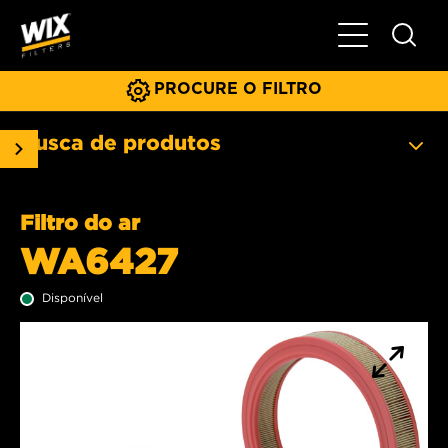
Menu principa
PROCURE O FILTRO
Busca de produtos
Filtro do ar
WA6427
Disponível