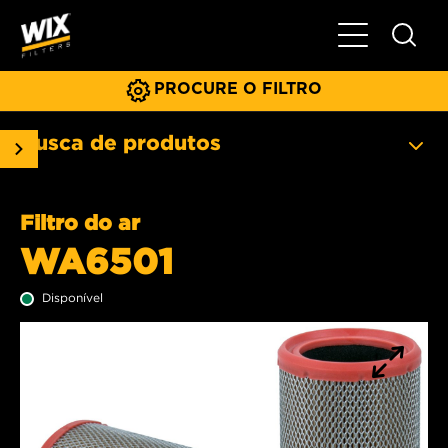
Menu principa
PROCURE O FILTRO
Busca de produtos
Filtro do ar
WA6501
Disponível