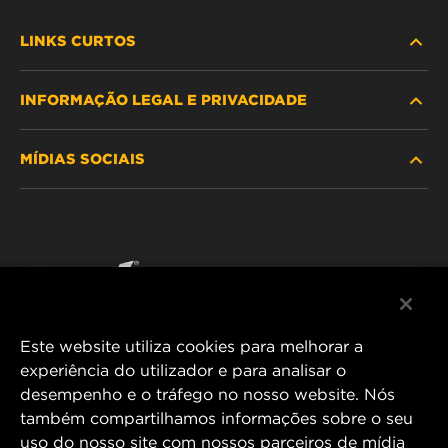
LINKS CURTOS
INFORMAÇÃO LEGAL E PRIVACIDADE
PROCURE O FILTRO
MÍDIAS SOCIAIS
ONDE COMPRAR
POLÍTICA DE PRIVACIDADE DE DADOS
WIX INSTITUTE
AVISO LEGAL
Facebook
CONTACTE NOS
IMPRESSUM
YouTube
Este website utiliza cookies para melhorar a
experiência do utilizador e para analisar o
desempenho e o tráfego no nosso website. Nós
MANN+HUMMEL FT Poland
também compartilhamos informações sobre o seu
ul. Wrocławska 145,
uso do nosso site com nossos parceiros de mídia
63-800 GOSTYŃ, POLAND