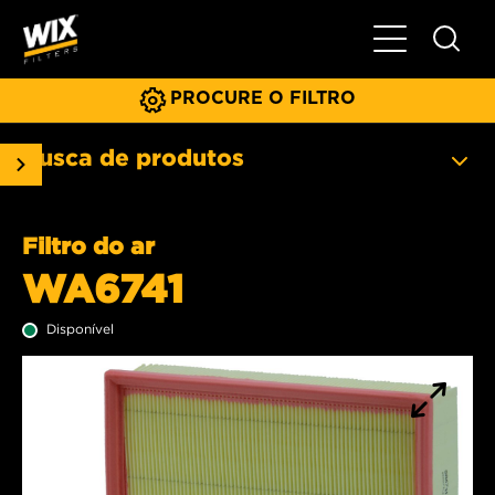
Menu principa
PROCURE O FILTRO
Busca de produtos
Filtro do ar
WA6741
Disponível