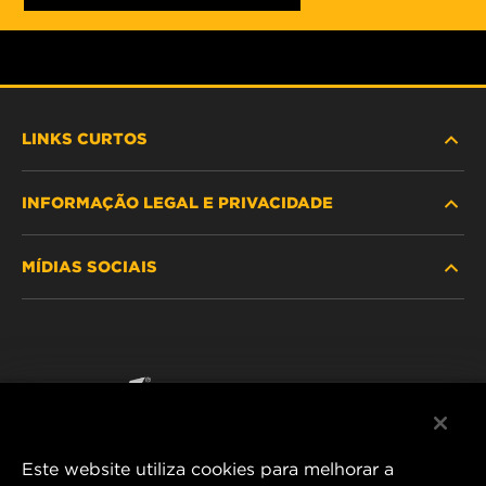
LINKS CURTOS
INFORMAÇÃO LEGAL E PRIVACIDADE
PROCURE O FILTRO
MÍDIAS SOCIAIS
ONDE COMPRAR
POLÍTICA DE PRIVACIDADE DE DADOS
WIX INSTITUTE
AVISO LEGAL
Facebook
CONTACTE NOS
IMPRESSUM
YouTube
Este website utiliza cookies para melhorar a