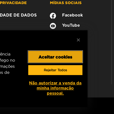
PRIVACIDADE
MÍDIAS SOCIAIS
CIDADE DE DADOS
Facebook
YouTube
iência
Aceitar cookies
áfego no
rmações
Rejeitar Todos
os de
Não autorizar a venda da
minha informação
pessoal.