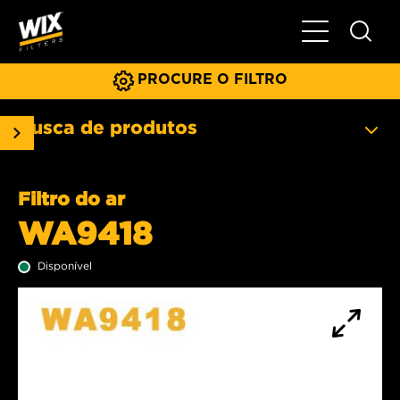
Menu principa
PROCURE O FILTRO
Busca de produtos
Filtro do ar
WA9418
Disponível