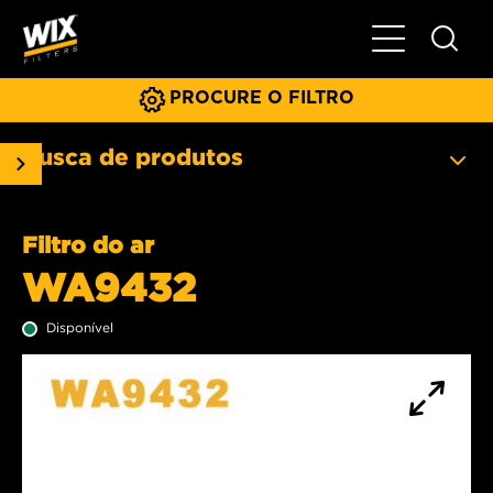
Menu principa
PROCURE O FILTRO
Busca de produtos
Filtro do ar
WA9432
Disponível