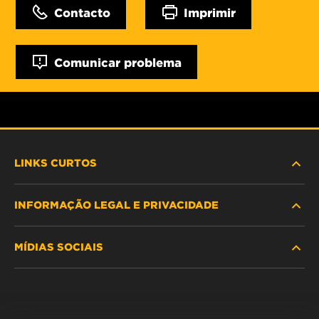
Contacto
Imprimir
Comunicar problema
LINKS CURTOS
INFORMAÇÃO LEGAL E PRIVACIDADE
PROCURE O FILTRO
MÍDIAS SOCIAIS
ONDE COMPRAR
POLÍTICA DE PRIVACIDADE DE DADOS
WIX INSTITUTE
AVISO LEGAL
Facebook