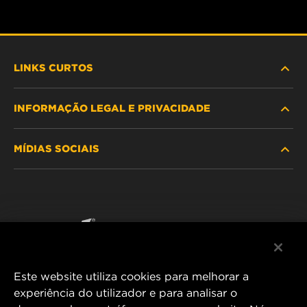
LINKS CURTOS
INFORMAÇÃO LEGAL E PRIVACIDADE
PROCURE O FILTRO
MÍDIAS SOCIAIS
ONDE COMPRAR
POLÍTICA DE PRIVACIDADE DE DADOS
WIX INSTITUTE
AVISO LEGAL
Facebook
CONTACTE NOS
IMPRESSUM
YouTube
Este website utiliza cookies para melhorar a
experiência do utilizador e para analisar o