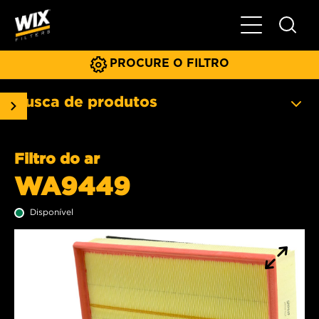
Menu principa
PROCURE O FILTRO
Busca de produtos
Filtro do ar
WA9449
Disponível