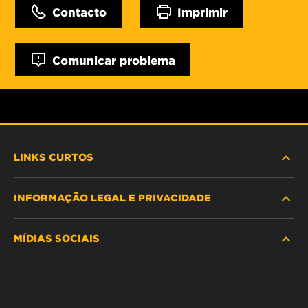
Contacto
Imprimir
Comunicar problema
LINKS CURTOS
INFORMAÇÃO LEGAL E PRIVACIDADE
PROCURE O FILTRO
MÍDIAS SOCIAIS
ONDE COMPRAR
POLÍTICA DE PRIVACIDADE DE DADOS
WIX INSTITUTE
AVISO LEGAL
Facebook