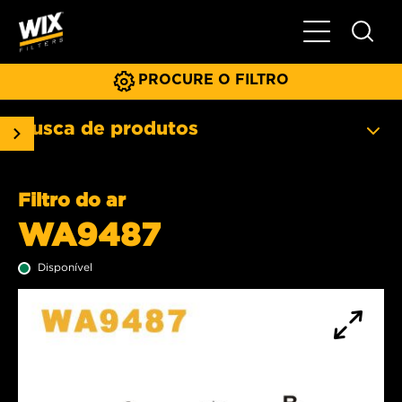
Menu principa
PROCURE O FILTRO
Busca de produtos
Filtro do ar
WA9487
Disponível