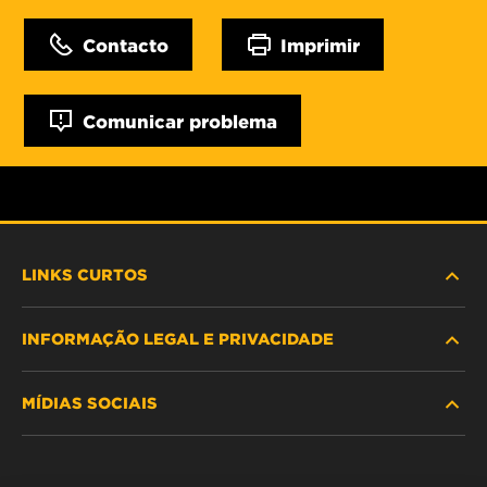
Contacto
Imprimir
Comunicar problema
LINKS CURTOS
INFORMAÇÃO LEGAL E PRIVACIDADE
PROCURE O FILTRO
MÍDIAS SOCIAIS
ONDE COMPRAR
POLÍTICA DE PRIVACIDADE DE DADOS
WIX INSTITUTE
AVISO LEGAL
Facebook