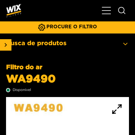
Menu principa
PROCURE O FILTRO
Busca de produtos
Filtro do ar
WA9490
Disponível