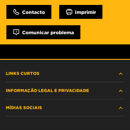
Contacto
Imprimir
Comunicar problema
LINKS CURTOS
INFORMAÇÃO LEGAL E PRIVACIDADE
PROCURE O FILTRO
MÍDIAS SOCIAIS
ONDE COMPRAR
POLÍTICA DE PRIVACIDADE DE DADOS
WIX INSTITUTE
AVISO LEGAL
Facebook