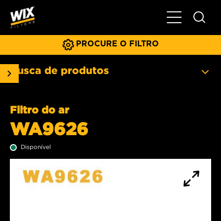
Menu principa
PROCURE O FILTRO
Busca de produtos
Filtro do ar
WA9626
Disponível