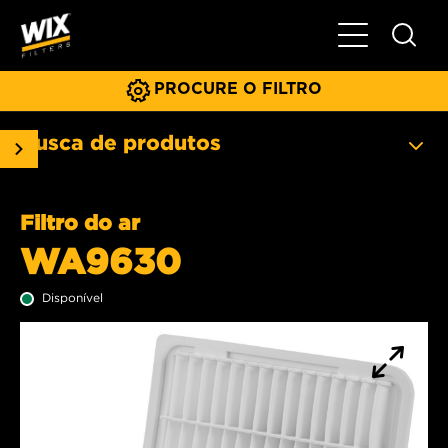
Menu principa
PROCURE O FILTRO
Busca de produtos
Filtro do ar
WA9630
Disponível