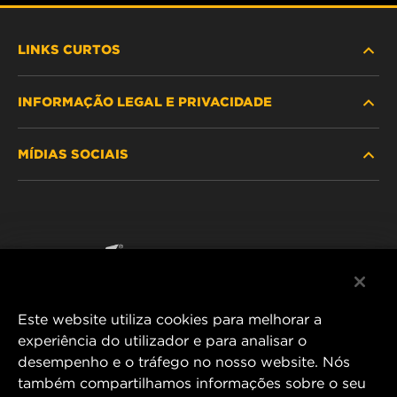
LINKS CURTOS
INFORMAÇÃO LEGAL E PRIVACIDADE
PROCURE O FILTRO
MÍDIAS SOCIAIS
ONDE COMPRAR
POLÍTICA DE PRIVACIDADE DE DADOS
WIX INSTITUTE
AVISO LEGAL
Facebook
CONTACTE NOS
IMPRESSUM
YouTube
Este website utiliza cookies para melhorar a
experiência do utilizador e para analisar o
desempenho e o tráfego no nosso website. Nós
MANN+HUMMEL FT Poland
também compartilhamos informações sobre o seu
ul. Wrocławska 145,