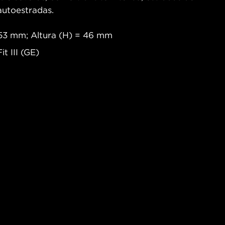
 autoestradas.
53 mm; Altura (H) = 46 mm
it III (GE)